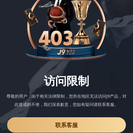
访问限制
尊敬的用户，由于相关法律限制，您所在地区无法访问J9产品，对
此造成的不便，我们深表歉意，您如有疑问请联系客服。
联系客服