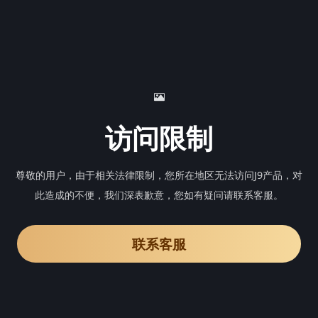
访问限制
尊敬的用户，由于相关法律限制，您所在地区无法访问J9产品，对
此造成的不便，我们深表歉意，您如有疑问请联系客服。
联系客服