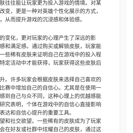
肤往往能让玩家更为投入游戏的情境。对某
改变，更是一种对英雄个性化展示的方式，
，从而提升游戏的沉浸感和体验感。
的变化，更对玩家的心理产生了深远的影
感和满足感。通过购买或解锁皮肤，玩家能
一些稀有皮肤来证明自己在游戏中的投入程
特定活动中才能获得，玩家获得这些皮肤后
升。许多玩家会根据皮肤来选择自己喜欢的
比赛中增加自己的自信心。尤其是在使用一
感到自己与众不同，这种心理上的优越感能
研究表明，个体在游戏中的自信心直接影响
表达和自信心提升的重要工具。
望和社交欲望。一些稀有的皮肤成为了玩家
会在好友或社群中炫耀自己的皮肤，通过这