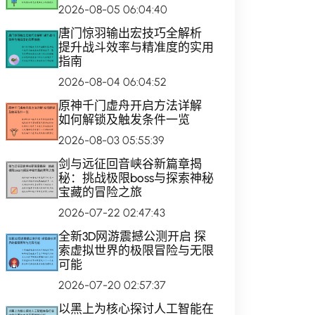
2026-08-05 06:04:40
唐门惊羽输出宏技巧全解析
提升战斗效率与精准度的实用
指南
2026-08-04 06:04:52
原神千门虚舟开启方法详解
如何解锁及触发条件一览
2026-08-03 05:55:39
剑与远征回音峡谷新篇章揭
秘：挑战极限boss与探索神秘
宝藏的冒险之旅
2026-07-22 02:47:43
全新3D网游震撼公测开启 探
索虚拟世界的极限冒险与无限
可能
2026-07-20 02:57:37
以黑上为核心探讨人工智能在