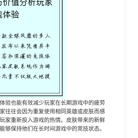
体验也能有效减少玩家在长期游戏中的疲劳
家往往会因为重复使用相同英雄或皮肤而感
玩家重新投入游戏的热情。皮肤带来的新鲜
能够保持他们在长时间游戏中的竞技状态。