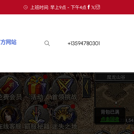
上班时间: 早上9点 - 下午4点
+13594780301